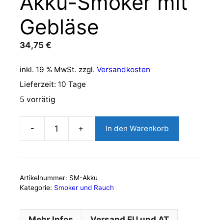
Akku-Smoker mit
Gebläse
34,75
€
inkl. 19 % MwSt.
zzgl.
Versandkosten
Lieferzeit:
10 Tage
5 vorrätig
In den Warenkorb
Akku-
Smoker
mit
Gebläse
Artikelnummer:
SM-Akku
Menge
Kategorie:
Smoker und Rauch
Mehr Infos
Versand EU und AT