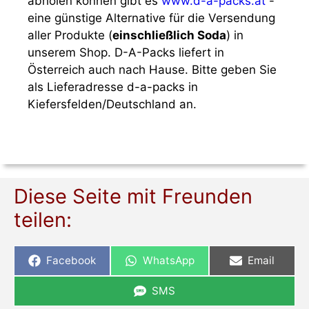
abholen können gibt es
www.d-a-packs.at
-
eine günstige Alternative für die Versendung
aller Produkte (
einschließlich Soda
) in
unserem Shop. D-A-Packs liefert in
Österreich auch nach Hause. Bitte geben Sie
als Lieferadresse d-a-packs in
Kiefersfelden/Deutschland an.
Diese Seite mit Freunden
teilen:
Share
Share
Share
Facebook
WhatsApp
Email
on
on
on
Share
SMS
on