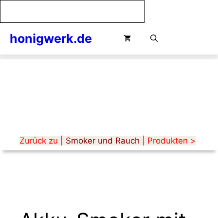
mit
Zum
Gebläse
Inhalt
Menge
springen
honigwerk.de
Menü
Zurück zu |
Smoker und Rauch
| Produkten >