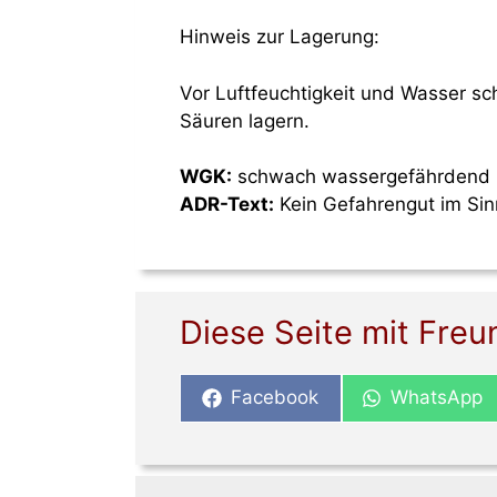
Hinweis zur Lagerung:
Vor Luftfeuchtigkeit und Wasser sc
Säuren lagern.
WGK:
schwach wassergefährdend
ADR-Text:
Kein Gefahrengut im Si
Diese Seite mit Freu
Share
Share
Facebook
WhatsApp
on
on