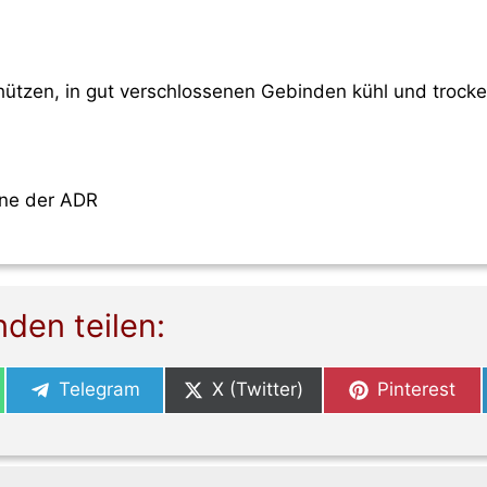
hützen, in gut verschlossenen Gebinden kühl und trock
nne der ADR
nden teilen:
Share
Share
Share
Telegram
X (Twitter)
Pinterest
on
on
on