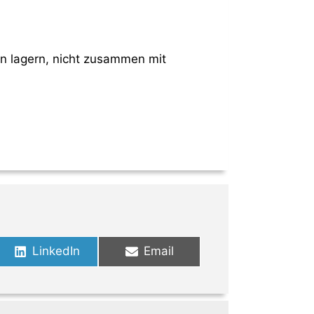
en lagern, nicht zusammen mit
Share
Share
LinkedIn
Email
on
on