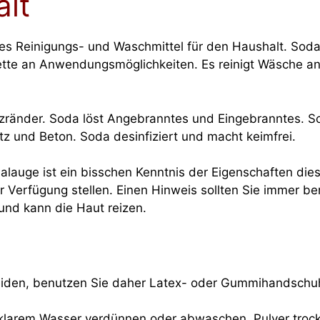
lt
ges Reinigungs- und Waschmittel für den Haushalt. Soda 
ette an Anwendungsmöglichkeiten. Es reinigt Wäsche anti
tzränder. Soda löst Angebranntes und Eingebranntes. So
z und Beton. Soda desinfiziert und macht keimfrei.
auge ist ein bisschen Kenntnis der Eigenschaften dieses
r Verfügung stellen. Einen Hinweis sollten Sie immer be
 und kann die Haut reizen.
den, benutzen Sie daher Latex- oder Gummihandschuhe
 klarem Wasser verdünnen oder abwaschen, Pulver trock