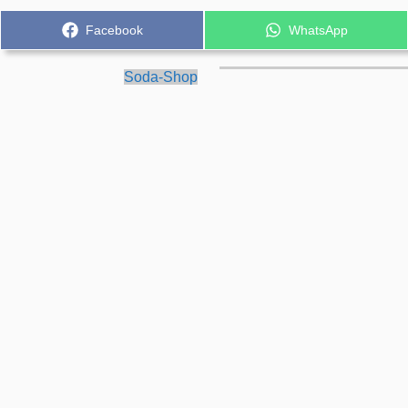
Share
Share
Facebook
WhatsApp
on
on
Soda-Shop