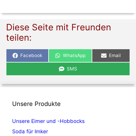
Diese Seite mit Freunden
teilen:
Share
Share
Share
Facebook
WhatsApp
Email
on
on
on
Share
SMS
on
Unsere Produkte
Unsere Eimer und -Hobbocks
Soda für Imker