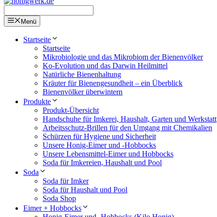
Menü
Startseite
Startseite
Mikrobiologie und das Mikrobiom der Bienenvölker
Ko-Evolution und das Darwin Heilmittel
Natürliche Bienenhaltung
Kräuter für Bienengesundheit – ein Überblick
Bienenvölker überwintern
Produkte
Produkt-Übersicht
Handschuhe für Imkerei, Haushalt, Garten und Werkstatt
Arbeitsschutz-Brillen für den Umgang mit Chemikalien
Schürzen für Hygiene und Sicherheit
Unsere Honig-Eimer und -Hobbocks
Unsere Lebensmittel-Eimer und Hobbocks
Soda für Imkereien, Haushalt und Pool
Soda
Soda für Imker
Soda für Haushalt und Pool
Soda Shop
Eimer + Hobbocks
Honig-Eimer und -Hobbocks (Kilo Honig)