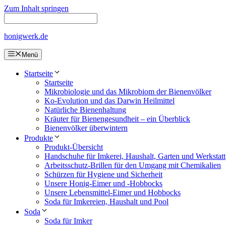
Zum Inhalt springen
honigwerk.de
Menü
Startseite
Startseite
Mikrobiologie und das Mikrobiom der Bienenvölker
Ko-Evolution und das Darwin Heilmittel
Natürliche Bienenhaltung
Kräuter für Bienengesundheit – ein Überblick
Bienenvölker überwintern
Produkte
Produkt-Übersicht
Handschuhe für Imkerei, Haushalt, Garten und Werkstatt
Arbeitsschutz-Brillen für den Umgang mit Chemikalien
Schürzen für Hygiene und Sicherheit
Unsere Honig-Eimer und -Hobbocks
Unsere Lebensmittel-Eimer und Hobbocks
Soda für Imkereien, Haushalt und Pool
Soda
Soda für Imker