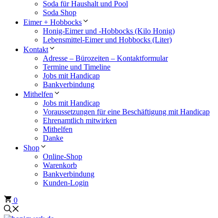
Soda für Haushalt und Pool
Soda Shop
Eimer + Hobbocks
Honig-Eimer und -Hobbocks (Kilo Honig)
Lebensmittel-Eimer und Hobbocks (Liter)
Kontakt
Adresse – Bürozeiten – Kontaktformular
Termine und Timeline
Jobs mit Handicap
Bankverbindung
Mithelfen
Jobs mit Handicap
Voraussetzungen für eine Beschäftigung mit Handicap
Ehrenamtlich mitwirken
Mithelfen
Danke
Shop
Online-Shop
Warenkorb
Bankverbindung
Kunden-Login
0