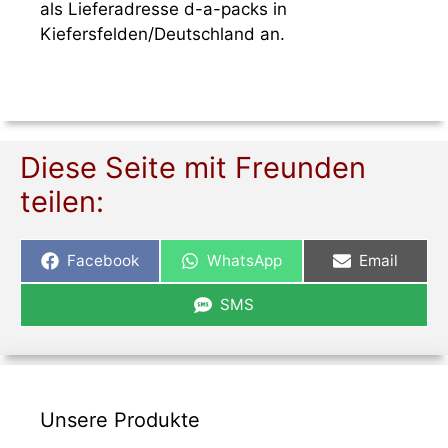
als Lieferadresse d-a-packs in
Kiefersfelden/Deutschland an.
Diese Seite mit Freunden
teilen:
Share
Share
Share
Facebook
WhatsApp
Email
on
on
on
Share
SMS
on
Unsere Produkte