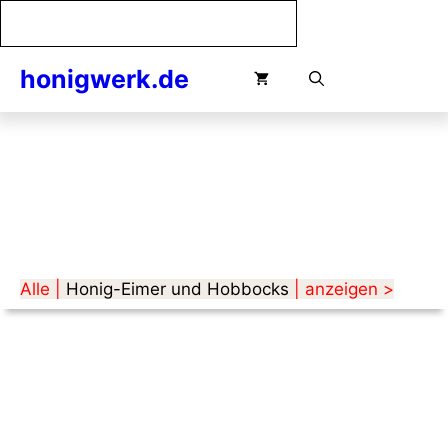
5
Zum
Kilo
Inhalt
Menge
springen
honigwerk.de
Menü
Alle |
Honig-Eimer und Hobbocks
| anzeigen >
o