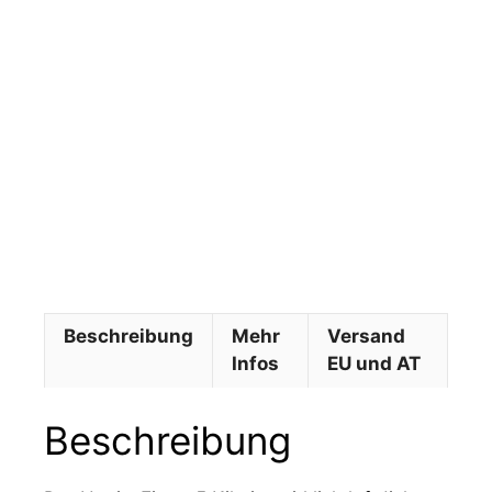
i
g
E
i
m
e
r
(
K
i
l
o
)
Beschreibung
Mehr
Versand
Infos
EU und AT
Beschreibung