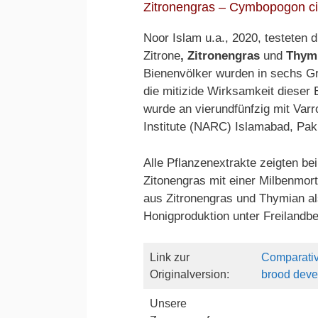
Zitronengras – Cymbopogon cit
Noor Islam u.a., 2020, testeten 
Zitrone
, Zitronengras
und
Thym
Bienenvölker wurden in sechs Gru
die mitizide Wirksamkeit dieser
wurde an vierundfünfzig mit Var
Institute (NARC) Islamabad, Pak
Alle Pflanzenextrakte zeigten be
Zitonengras mit einer Milbenmor
aus Zitronengras und Thymian al
Honigproduktion unter Freilandb
Link zur
Comparative 
Originalversion:
brood deve
Unsere