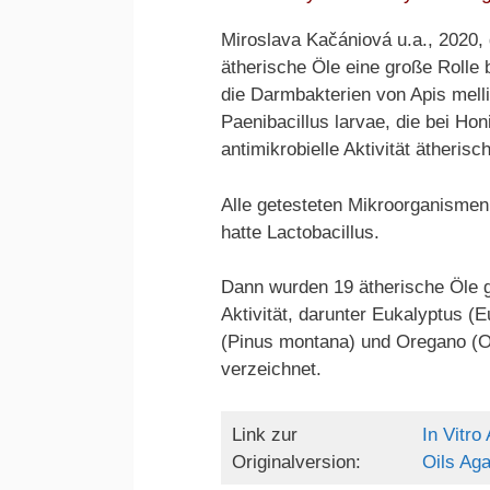
Miroslava Kačániová u.a., 2020, 
ätherische Öle eine große Rolle
die Darmbakterien von Apis mellif
Paenibacillus larvae, die bei H
antimikrobielle Aktivität ätheri
Alle getesteten Mikroorganismen z
hatte Lactobacillus.
Dann wurden 19 ätherische Öle g
Aktivität, darunter Eukalyptus (E
(Pinus montana) und Oregano (Or
verzeichnet.
Link zur
In Vitro
Originalversion:
Oils Aga