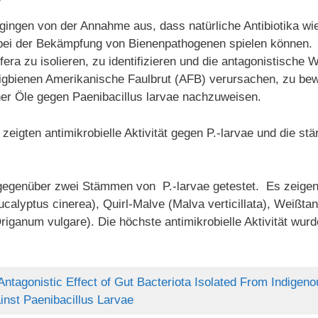
gingen von der Annahme aus, dass natürliche Antibiotika wi
 bei der Bekämpfung von Bienenpathogenen spielen können. D
era zu isolieren, zu identifizieren und die antagonistische 
onigbienen Amerikanische Faulbrut (AFB) verursachen, zu b
scher Öle gegen Paenibacillus larvae nachzuweisen.
eigten antimikrobielle Aktivität gegen P.-larvae und die stä
egenüber zwei Stämmen von P.-larvae getestet. Es zeigen v
ucalyptus cinerea), Quirl-Malve (Malva verticillata), Weißta
iganum vulgare). Die höchste antimikrobielle Aktivität wurd
 Antagonistic Effect of Gut Bacteriota Isolated From Indige
inst Paenibacillus Larvae