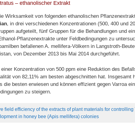
ratus – ethanolischer Extrakt
die Wirksamkeit von folgenden ethanolischen Pflanzenextrak
ian
, in drei verschiedenen Konzentrationen (500, 400 und 2
ppen aufgeteilt, fünf Gruppen für die Behandlungen und ein
 Ethanol-Pflanzenextrakte unter Feldbedingungen zu unters
roamilben befallenen A. mellifera-Völkern in Langstroth-Be
istan, von Dezember 2013 bis Mai 2014 durchgeführt.
i einer Konzentration von 500 ppm eine Reduktion des Befall
talität von 82,11% am besten abgeschnitten hat. Insgesamt h
s die besten erwiesen und können effizient gegen Varroa ei
edingungen zu steigern.
field efficiency of the extracts of plant materials for controlling 
lopment in honey bee (Apis mellifera) colonies