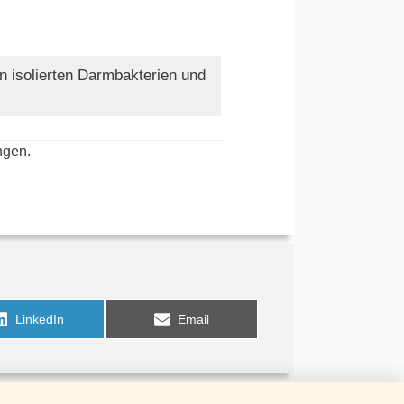
n isolierten Darmbakterien und
ngen.
Share
Share
LinkedIn
Email
on
on