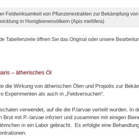
der Feldwirksamkeit von Pflanzenextrakten zur Bekämpfung von 
wicklung in Honigbienenvölkern (Apis mellifera)
de Tabellenzeile öffnen Sie das Original oder unsere Bearbeitu
ris – ätherisches Öl
e die Wirkung von ätherischen Ölen und Propolis zur Bekä
tro Experimenten als auch in „Feldversuchen“.
chalen verwendet, auf die die P.larvae verteilt wurden. In
Brut mit P.-larvae infiziert und zusammen mit einigen Biene
ähmchen in ein Labor gebracht. Es erfolgte eine Behandlung
entrationen.