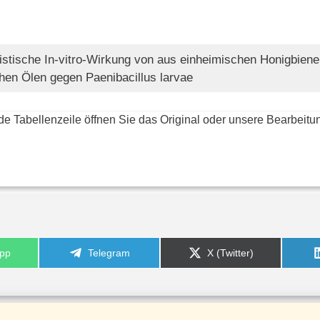
stische In-vitro-Wirkung von aus einheimischen Honigbiene
hen Ölen gegen Paenibacillus larvae
de Tabellenzeile öffnen Sie das Original oder unsere Bearbeitu
Share
Share
pp
Telegram
X (Twitter)
on
on