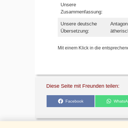
Unsere
Zusammenfassung:
Unsere deutsche
Antagoni
Übersetzung:
ätherisc
Mit einem Klick in die entsprechen
Diese Seite mit Freunden teilen:
Share
Share
Facebook
WhatsA
on
on