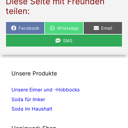
Diese Seite mit Freunden
teilen:
Share
Share
Share
Facebook
WhatsApp
Email
on
on
on
Share
SMS
on
Unsere Produkte
Unsere Eimer und -Hobbocks
Soda für Imker
Soda im Haushalt