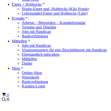
Eimer + Hobbocks
Honig-Eimer und -Hobbocks (Kilo Honig)
Lebensmittel-Eimer und Hobbocks (Liter)
Kontakt
Adresse – Bürozeiten – Kontaktformular
Termine und Timeline
Jobs mit Handicap
Bankverbindung
Mithelfen
Jobs mit Handicap
Voraussetzungen für eine Beschäftigung mit Handicap
Ehrenamtlich mitwirken
Mithelfen
Danke
Shop
Online-Shop
Warenkorb
Bankverbindung
Kunden-Login
0