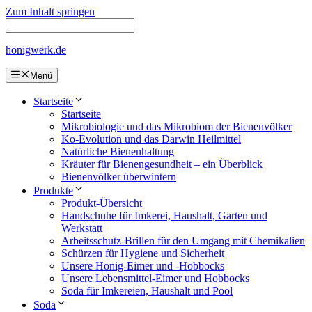
Zum Inhalt springen
honigwerk.de
Menü
Startseite
Startseite
Mikrobiologie und das Mikrobiom der Bienenvölker
Ko-Evolution und das Darwin Heilmittel
Natürliche Bienenhaltung
Kräuter für Bienengesundheit – ein Überblick
Bienenvölker überwintern
Produkte
Produkt-Übersicht
Handschuhe für Imkerei, Haushalt, Garten und
Werkstatt
Arbeitsschutz-Brillen für den Umgang mit Chemikalien
Schürzen für Hygiene und Sicherheit
Unsere Honig-Eimer und -Hobbocks
Unsere Lebensmittel-Eimer und Hobbocks
Soda für Imkereien, Haushalt und Pool
Soda