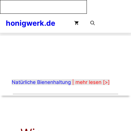
Zum
Inhalt
springen
honigwerk.de
Menü
Natürliche Bienenhaltung
| mehr lesen [>]