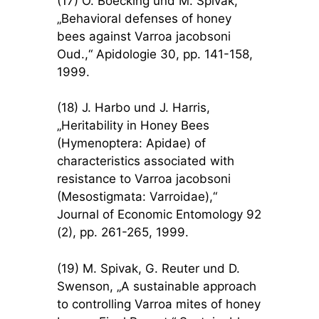
(17) O. Boecking und M. Spivak,
„Behavioral defenses of honey
bees against Varroa jacobsoni
Oud.,“ Apidologie 30, pp. 141-158,
1999.
(18) J. Harbo und J. Harris,
„Heritability in Honey Bees
(Hymenoptera: Apidae) of
characteristics associated with
resistance to Varroa jacobsoni
(Mesostigmata: Varroidae),“
Journal of Economic Entomology 92
(2), pp. 261-265, 1999.
(19) M. Spivak, G. Reuter und D.
Swenson, „A sustainable approach
to controlling Varroa mites of honey