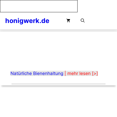
Zum
Inhalt
springen
honigwerk.de
Menü
Natürliche Bienenhaltung
| mehr lesen [>]