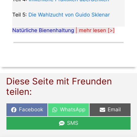
Teil 5:
Die Wahlzucht von Guido Sklenar
Natürliche Bienenhaltung
| mehr lesen [>]
Diese Seite mit Freunden
teilen:
Share
Share
Share
Facebook
WhatsApp
Email
on
on
on
Share
SMS
on