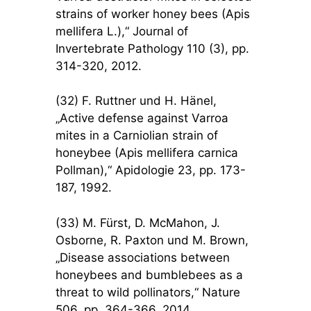
strains of worker honey bees (Apis
mellifera L.),“ Journal of
Invertebrate Pathology 110 (3), pp.
314-320, 2012.
(32) F. Ruttner und H. Hänel,
„Active defense against Varroa
mites in a Carniolian strain of
honeybee (Apis mellifera carnica
Pollman),“ Apidologie 23, pp. 173-
187, 1992.
(33) M. Fürst, D. McMahon, J.
Osborne, R. Paxton und M. Brown,
„Disease associations between
honeybees and bumblebees as a
threat to wild pollinators,“ Nature
506, pp. 364-366, 2014.